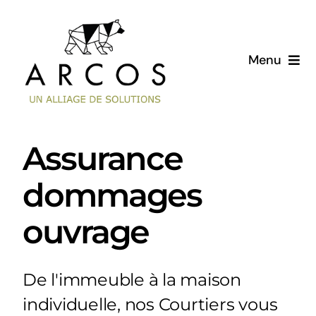
Passer
au
contenu
Menu
Accueil
Nos services
Assurance
dommages
Publications
ouvrage
Pourquoi nous ?
De l'immeuble à la maison
individuelle, nos Courtiers vous