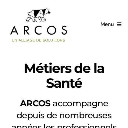
Passer
au
contenu
Menu
Accueil
Nos services
Métiers de la
Publications
Santé
Pourquoi nous ?
ARCOS
accompagne
depuis de nombreuses
années les professionnels