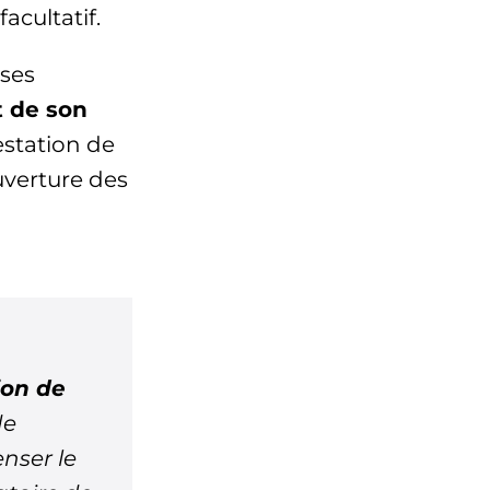
acultatif.
nses
t de son
testation de
uverture des
ion de
de
nser le