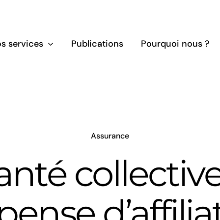
s services
Publications
Pourquoi nous ?
Assurance
anté collective
pense d’affilia