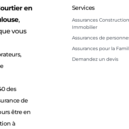
ourtier en
Services
ulouse
,
Assurances Construction
Immobilier
que vous
Assurances de personne
Assurances pour la Famil
orateurs,
Demandez un devis
re
40 des
surance de
urs être en
tion à