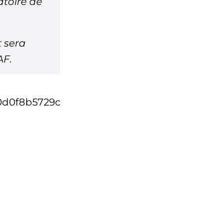
atoire de
t sera
AF.
00d0f8b5729c