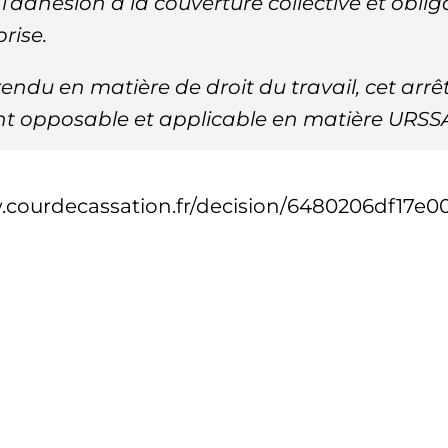
 l’adhésion à la couverture collective et oblig
rise.
endu en matière de droit du travail, cet arrê
t opposable et applicable en matière URSS
.courdecassation.fr/decision/6480206df17e