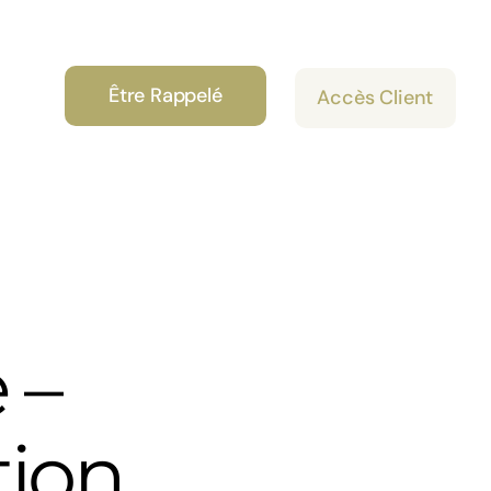
Être Rappelé
Accès Client
 –
tion