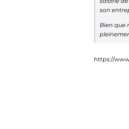
salarié de
son entrep
Bien que r
pleinemen
https://www